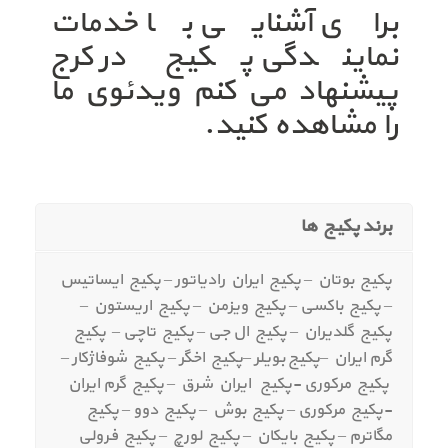
برای آشنایی با خدمات
نمایندگی پکیج در کرج
پیشنهاد می کنم ویدئوی ما
را مشاهده کنید.
برند پکیج ها
پکیج بوتان – پکیج ایران رادیاتور – پکیج ایساتیس
– پکیج باکسی – پکیج ویزمن – پکیج اریستون –
پکیج گلدیران – پکیج ال جی – پکیج تاچی – پکیج
گرم ایران –پکیج بویلر –پکیج اخگر – پکیج شوفاژکار –
پکیج مرکوری -پکیج ایران شرق – پکیج گرم ایران
-پکیج مرکوری – پکیج بوش – پکیج دوو – پکیج
مگاترم – پکیج بایکان – پکیج لورچ – پکیج فرولی