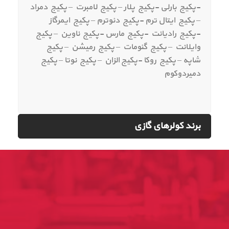
-پکیج بارلی -پکیج پلار – پکیج لامبرت – پکیج دمراد
– پکیج ایتال ترم -پکیج دئوترم – پکیج ایمرگاز
-پکیج رادیانت -پکیج مارس -پکیج ناوین – پکیج
وایلانت – پکیج گئومات – پکیج رمیشن – پکیج
شاپه – پکیج روکا -پکیج الزان – پکیج نوتا – پکیج
دمیردوکوم
برند کولرهای گازی