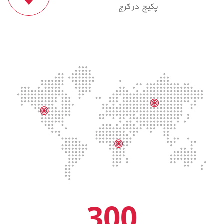
پکیج در کرج
300