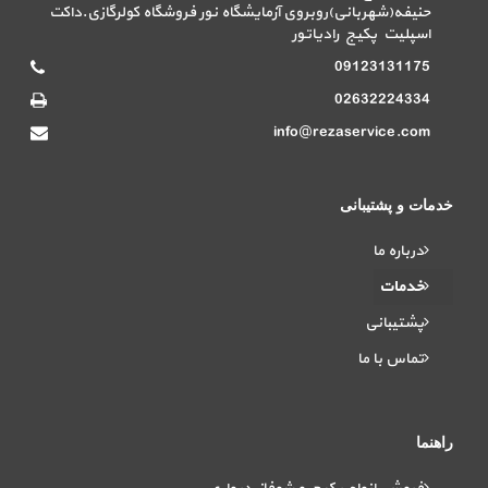
حنیفه(شهربانی)روبروی آزمایشگاه نور فروشگاه کولرگازی.داکت
اسپلیت پکیج رادیاتور
09123131175
02632224334
info@rezaservice.com
خدمات و پشتیبانی
درباره ما
خدمات
پشتیبانی
تماس با ما
راهنما