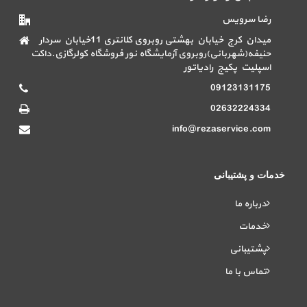
رضا سرویس
میدان کرج خیابان بهشتی روبروی کلانتری 11خیابان سردار
حنیفه(شهربانی)روبروی آزمایشگاه نور فروشگاه کولرگازی.داکت
اسپلیت پکیج رادیاتور
09123131175
02632224334
info@rezaservice.com
خدمات و پشتیبانی
درباره ما
خدمات
پشتیبانی
تماس با ما