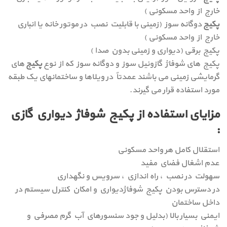
خارج از واحد مسکونی )
پکیج
دوگانه سوز (زمینی با قابلیت نصب در موتور خانه یا انباری
خارج از واحد مسکونی )
پکيج برقی (دیواری و زمینی بدون صدا )
پکيج های شوفاژ گازوئیل سوز و دوگانه سوز که از نوع
پکیج
های
گرمایشی زمینی می باشند عمدتاً در ویلاها و ساختمانهای یک طبقه
مورد استفاده قرار می گیرند.
مزایای استفاده از پكيج شوفاژ ديواري گازی
:
استقلال كامل هر واحد مسكوني
عدم اشغال فضاي مفيد
سهولت در نصب ، راه اندازي ، سرويس و نگهداري
در دسترس بودن پكيج شوفاژديواري و امكان كنترل سيستم در
داخل ساختمان
ايمني بسيار بالا (بدلیل و جود سنسورهاي آب گرم مصرفي و