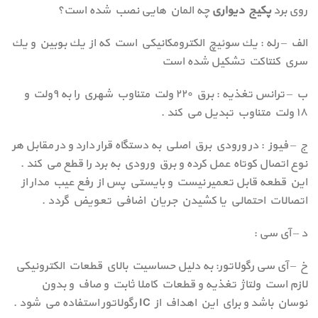
روی برد
پکیج دیواری
چه المان هایی نصب شده است؟
الف – رله : يك سوئيچ الكترومكانيكي است كه از يك بوبين و يك
سري كنتاكت تشكيل شده است
ب – ترانس تغذیه : برق ۲۲۰ ولت متناوب شهري را به ۹ولت و
۱۸ ولت متناوب تبديل مي كند .
ج – فیوز : در ورودي برق اصلي به دستگاه قرار دارد و در مقابل هر
نوع اتصال كوتاه عمل كرده و برق ورودي به برد را قطع مي كند .
اين قطعه قابل تعمير نيست و بايستي پس از رفع عيب مدار از
اتصالات احتمالي يا كشيدن جريان اضافي تعويض گردد .
د – آی سی :
خ – آی سی رگولاتور: به دليل حساسيت بالاي قطعات الكترونيكي
لازم است ولتاژ تغذيه و قطعات كاملا ثابت و صاف و بدون
نوسان باشد و براي اين اهداف از IC رگولاتور استفاده مي شود .