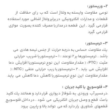
۲- وريستور :
نوعي مقاومت وابسته به ولتاژ است كه ب ر اي حفاظت از
قطعات و مدارات الكترونيكي در برابر ولتاژ اضافي مورد استفاده
قرار مي گيرد . اين قطعه در مدار با مصرف كننده بصورت موازي
قرار مي گيرد
۳- ترمیستور :
يك مقاومت حساس به درجه حرارت از جنس نيمه هادي مي
باشد . ترميستورها بر ۲ نوعند : ۱ -ترميستور با ضريب حرارتي
مثبت (PTC : ( مقدار مقاومت اين نوع ترميستوربا افزايش دما
افزايش مي يابد . ۲ -ترميستور با ريب حرارتي منفي (NTC : (
مقدار مقاومت اين نوع ترميستور با كاهش دما كاهش مي يابد
۴- فلوسويچ يا كليد جريان :
در مسير آب ورودي به شوفاژ ديواري قرار دارد و همانند يك كليد
باعث قطع و وصل جريان الكتريكي مي شود . در داخل فلوسويچ
قطعهاي شناور ق رار دارد كه مي تواند بالا و پايين برود