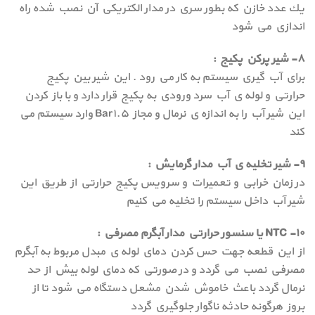
يك عدد خازن كه بطور سري در مدار الكتريكي آن نصب شده راه
اندازي مي شود
۸- شير پركن پكيج :
براي آب گيري سيستم به كار مي رود . اين شير بين پكيج
حرارتي و لوله ي آب سرد ورودي به پكيج قرار دارد و با باز كردن
اين شير آب را به اندازه ي نرمال و مجاز ۵.Bar۱ وارد سيستم مي
كند
۹- شير تخليه ي آب مدار گرمايش :
در زمان خرابي و تعميرات و سرويس پكيج حرارتي از طريق اين
شير آب داخل سيستم را تخليه مي كنيم
۱۰- NTC يا سنسور حرارتي مدار آبگرم مصرفي :
از اين قطعه جهت حس كردن دماي لوله ي مبدل مربوط به آبگرم
مصرفي نصب مي گردد و در صورتي كه دماي لوله بيش از حد
نرمال گردد باعث خاموش شدن مشعل دستگاه مي شود تا از
بروز هرگونه حادثه ناگوار جلوگيري گردد