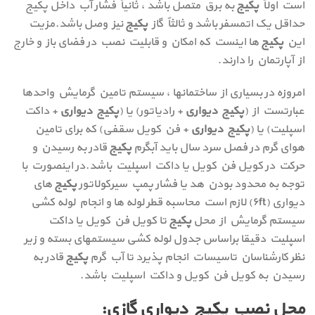
است اولاً
پکیج
به برق متصل باشد ، ثانیاً فشار آب داخل پکيج
حداقل یک اتمسفر باشد و ثالثاً گاز
پکیج
نیز وصل باشد.مزیت
این
پکیج
ها اینست که امکان و قابلیت نصب در فضای باز و خارج
از آپارتمان را دارند.
امروزه در بسیاری از ساختمانها ، سیستم تامین گرمایش واحدها
عبارتست از (
پکیج دیواری
+ رادیاتور) یا (
پکیج دیواری
+ داکت
اسپلیت) یا (
پکیج دیواری
+ فن کویل سقفی) که برای تامین
هوای گرم در فصل سرد سال باید آبگرم
پکیج
قادر به رسیدن و
حرکت در کویل فن کویل یا داکت اسپلیت باشد.در اینصورت با
توجه به محدود بودن هد یا فشار پمپ سیرکولاتور
پکیج
های
دیواری (۶ft) لازم است محاسبه قطر لوله ها و انجام لوله کشی
سیستم گرمایش از محل
پکیج
تا کویل فن کویل یا داکت
اسپلیت دقیقا براساس جدول لوله کشی سیستمهای بسته و زیر
نظر کارشناسان تاسیسات انجام پذیرد تا آب گرم
پکیج
قادر به
رسیدن به کویل فن کویل و داکت اسپلیت باشد.
محل نصب پکیج دیواری گازی: