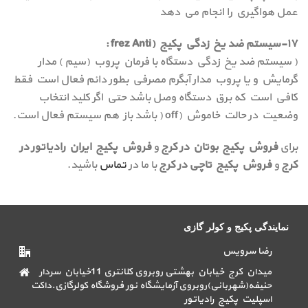
عمل هواگيري را انجام مي دهد
۱۷-سيستم ضد يخ زدگي پكيج (frez Anti :
( سيستم ضد يخ زدگي دستگاه با فرمان پروب (سيم ) مدار
گرمايش و يا پروب مدار آبگرم مصرفي بطور دائم فعال است فقط
كافي است كه برق دستگاه وصل باشد حتي اگر كليد انتخاب
وضعيت در حالت خاموش (off ( باشد باز هم سيستم فعال است.
برای
فروش پکیج بوتان در کرج
و
فروش پکیج ایران رادیاتور در
کرج
و
فروش پکیج تاچی در کرج
با ما در
تماس
باشید.
نمایندگی پکیج و کولر گازی
رضا سرویس
میدان کرج خیابان بهشتی روبروی کلانتری 11خیابان سردار
حنیفه(شهربانی)روبروی آزمایشگاه نور فروشگاه کولرگازی.داکت
اسپلیت پکیج رادیاتور