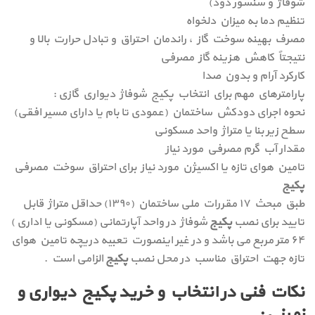
شوفاژ و سنسور دود)
تنظيم دما به ميزان دلخواه
مصرف بهينه سوخت گاز ، راندمان احتراق و تبادل حرارت بالا و
نتیجتاً کاهش هزینه گاز مصرفی
كاركرد آرام و بدون صدا
پارامترهاي مهم براي انتخاب پكيج شوفاژ ديواري گازی :
نحوه اجرای دودكش ساختمان (عمودی تا بام یا دارای مسیر افقی)
سطح زیر بنا یا متراژ واحد مسکونی
مقدار آب گرم مصرفي مورد نیاز
تامين هوای تازه یا اكسيژن مورد نياز برای احتراق سوخت مصرفی
پکیج
طبق مبحث ۱۷ مقررات ملی ساختمان (۱۳۹۰) حداقل متراژ قابل
تایید برای نصب
پکیج
شوفاژ در واحد آپارتمانی (مسکونی یا اداری )
۶۴ متر مربع می باشد و در غیر اینصورت تعبیه دریچه تامین هوای
تازه جهت احتراق مناسب در محل نصب
پکیج
الزامی است .
نکات فنی در انتخاب و خرید پکیج دیواری و
زمینی :