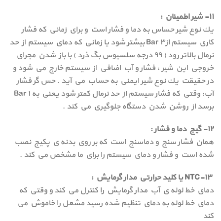
۱۱- شير اطمينان :
يك نوع شير حساس به دما و فشار است و براي زماني كه فشار
كاري سيستم ازBar ۳ بيشتر شود يا زماني كه دماي سيستم از حد
نرمال بالاتر رود ( ۹۹ درجه سلسيوس بگ ذرد ) با باز شدن مجراي
خروجي اين شير ، فشار و آب اضافي از سيستم خارج مي شود و
در حقيقت يك نوع شير ايمني به حساب مي آيد . حس گر فشار
آب: وقتي كه فشار سيستم از حد نرمال كمتر شود يعني به Bar ۱
برسد از روشن شدن دستگاه جلوگيري مي كند .
۱۲- گيج دما و فشار :
همان فشار سنج و دماسنج است كه بر روي بدنه ي پكيج نصب
شده است و فشار و دماي سيستم را براي ما مشخص مي كند .
۱۳-NTC يا كليد حرارتي مدار گرمايش :
دماي خط لوله ي آب مدار گرمايش را كنترل مي كند و وقتي كه
دماي خط لوله به دماي تنظيم شده رسيد مشعل را خاموش مي
كند