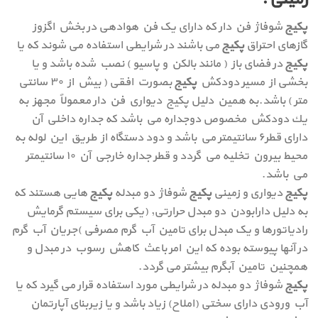
پکیج
شوفاژ فن دار که دارای یک فن هوادهی در بخش اگزوز
گازهای احتراق
پکیج
می باشند در شرایطی استفاده می شوند که یا
پکیج
در فضای باز ( مانند بالکن و پاسیو ) نصب شده باشد و یا
بخشی از مسیر دودکش
پکیج
بصورت افقی ( بیش از ۳۰ سانتی
متر ) باشد.به همين دليل پكيج ديواري فن دار معمولاً مجهز به
يك دودكش مخصوص دوجداره مي باشد كه جداره داخلي آن
دارای قطر۶ سانتيمتر مي باشد و دود دستگاه از طريق اين لوله به
محيط بيرون تخليه مي گردد و قطر جداره خارجي آن ۱۰ سانتيمتر
مي باشد.
پکیج
دیواری و زمینی
پکیج
شوفاژ دو مبدله
پکیج
هایی هستند که
به دلیل دارابودن دو مبدل حرارتی, (یکی برای سیستم گرمایش
رادیاتورها و یک مبدل برای تامین آب گرم مصرفی )جریان آب گرم
در آنها پیوسته بوده که این امر باعث کاهش رسوب در مبدل و
همچنین تامین آبگرم بیشتر می گردد.
پکیج
شوفاژ دو مبدله در شرایطی مورد استفاده قرار می گیرد که یا
آب ورودی دارای سختی (املاح) زیاد باشد و یا زیربنای آپارتمان