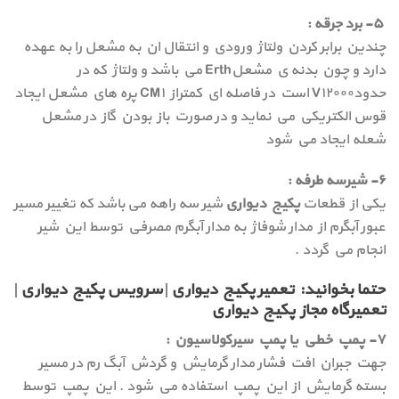
۵- برد جرقه :
چندين برابر كردن ولتاژ ورودي و انتقال ان به مشعل را به عهده
دارد و چون بدنه ي مشعلErth مي باشد و ولتاژ كه در
حدودV۱۲۰۰۰ است در فاصله اي كمتراز CM۱ پره هاي مشعل ايجاد
قوس الكتريكي مي نمايد و در صورت باز بودن گاز در مشعل
شعله ايجاد مي شود
۶- شيرسه طرفه :
یکی از قطعات
پکیج دیواری
شیر سه راهه می باشد که تغيير مسير
عبور آبگرم از مدار شوفاژ به مدار آبگرم مصرفي توسط اين شير
انجام مي گردد .
حتما بخوانید: تعمیر پکیج دیواری | سرویس پکیج دیواری |
تعمیرگاه مجاز پکیج دیواری
۷- پمپ خطي يا پمپ سيركولاسيون :
جهت جبران افت فشار مدار گرمايش و گردش آبگ رم در مسير
بسته گرمايش از اين پمپ استفاده مي شود . اين پمپ توسط