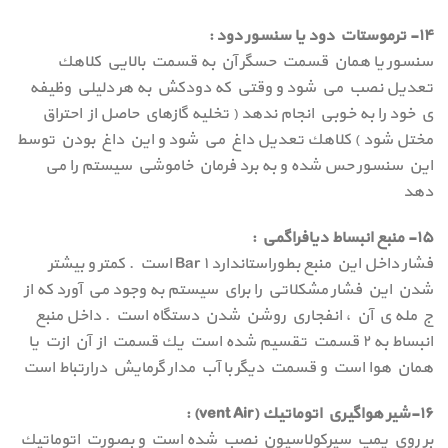
۱۴- ترموستات دود يا سنسور دود :
سنسور يا همان قسمت حسگر آن به قسمت بالايي كلاهك
تعديل نصب مي شود و وقتي كه دودكش به هر دليلي وظيفه
ي خود را به خوبي انجام ندهد ( تخليه گازهاي حاصل از احتراق
مختل شود ) كلاهك تعديل داغ مي شود و اين داغ بودن توسط
اين سنسور حس شده و به برد فرمان خاموشي سيستم را مي
دهد
۱۵- منبع انبساط ديافراگمي :
فشار داخل اين منبع بطوراستاندارد Bar ۱ است . كمتر و بيشتر
شدن اين فشار مشكلاتي را براي سيستم به وجود مي آورد كه از
ج مله ي آن ، انفجاري روشن شدن دستگاه است . داخل منبع
انبساط به ۲ قسمت تقسيم شده است يك قسمت از آن ازت يا
همان هوا است و قسمت ديگر با آب مدار گرمايش درارتباط است
۱۶-شير هواگيري اتوماتيك (vent Air) :
بر روي پمپ سيركولاسيون نصب شده است و بصورت اتوماتيك