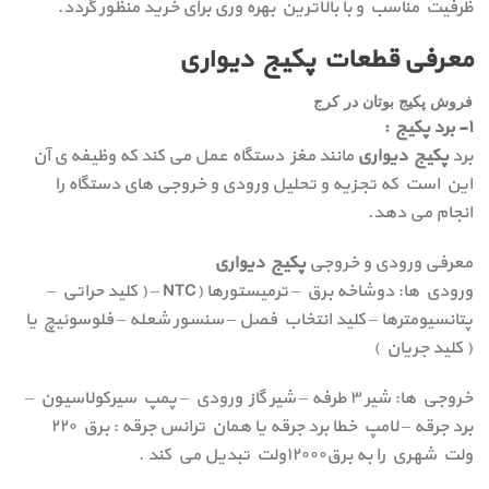
ظرفیت مناسب و با بالاترین بهره وری برای خرید منظور گردد.
معرفی قطعات پکیج دیواری
فروش پکیج بوتان در کرج
۱- برد پکیج :
برد
پکیج دیواری
مانند مغز دستگاه عمل می کند که وظیفه ی آن
این است که تجزیه و تحلیل ورودی و خروجی های دستگاه را
انجام می دهد.
معرفی ورودی و خروجی
پکیج دیواری
ورودي ها: دوشاخه برق – ترميستورها (NTC – ( كليد حراتي –
پتانسيومترها – كليد انتخاب فصل – سنسور شعله – فلوسوئيچ يا
( كليد جريان )
خروجي ها: شير ۳ طرفه – شير گاز ورودي – پمپ سيركولاسيون –
برد جرقه – لامپ خطا برد جرقه يا همان ترانس جرقه : برق ۲۲۰
ولت شهري را به برق۱۲۰۰۰ولت تبديل مي كند .