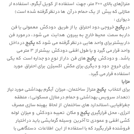
متراژهای بالای ۲۰۰ متر، جهت استفاده از کویل آبگرم، استفاده ار
منازلی که بیش از یک حمام در آن ها در نظر گرفته شده است)
دیواری :
در
پکیج
خروجی دود احتراق یا از طریق دودکش معمولی یا فن
دار به سمت محیط خارج به بیرون هدایت می شود، در مورد فن
دار بیشتر برای واحد هایی در نظر گرفته می شود که
پکیج
در داخل
واحد قرار می گیرد و یا طول افقی دودکش بیشتر از ۳ متر می
باشد. و دودکش
پکیج
های فن دار از نوع دو جداره است که یکی
برای خروج دود و دیگری برای مکش اکسیژن برای احتراق مورد
استفاده قرار می گیرد.
مزایا
برای انتخاب
پکیج
متراژ ساختمان، میزان آبگرم بهداشتی مورد نیاز
(تعداد سرویس بهداشتی و حمام در منازل مسکونی)، منطقه
جغرافیایی،استاندارد های ساختمان از لحاظ بهینه سازی مصرف
انرژی، محل قرارگیری
پکیج
و مکان تعبیه دودکش و میزان لوله
کشی افقی و عمودی تا آخرین وسیله گرمایشی باید در اختیار
فروشنده قرار بگیرد که با استفاده از این اطلاعات دستگاهی با