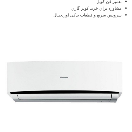
تعمير فن کويل
مشاوره براي خريد کولر گازي
سرويس سريع و قطعات یدکی اوريجينال