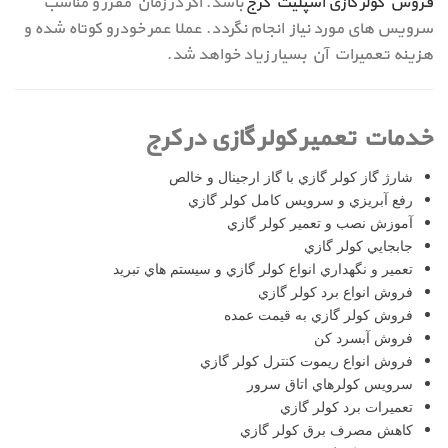
فروش کولر گازی اسپلیت کرج
باشد. اگر در زمان مقرر و مناسب
سرویس های مورد نیاز انجام نگردد. عملا عمر خودرو كوتاه شده و
هزینه تعمیرات آن بسیار زیاد خواهد شد.
خدمات تعمیر کولر گازی در کرج
شارژ گاز کولر گازي با گاز ارجينال و خالص
رفع آبريزي و سرويس کامل کولر گازي
آموزش نصب و تعمير کولر گازي
جابجايي کولر گازي
تعمير و نگهداري انواع کولر گازي و سيستم هاي تبريد
فروش انواع برد کولر گازي
فروش کولر گازي به قيمت عمده
فروش آبسرد کن
فروش انواع ريموت کنترل کولر گازي
سرويس کولرهاي اتاق سرور
تعميرات برد کولر گازي
کاهش مصرف برق کولر گازي