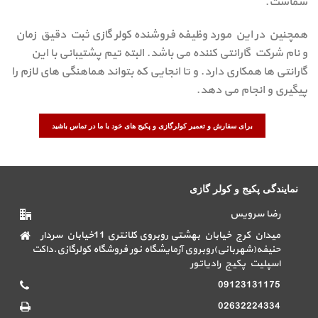
شماست.
همچنین در این مورد وظیفه فروشنده کولر گازی ثبت دقیق زمان
و نام شرکت گارانتی کننده می باشد. البته تیم پشتیبانی با این
گارانتی ها همکاری دارد. و تا انجایی که بتواند هماهنگی های لازم را
پیگیری و انجام می دهد.
برای سفارش و تعمیر کولرگازی و پکیج های خود با ما در تماس باشید
نمایندگی پکیج و کولر گازی
رضا سرویس
میدان کرج خیابان بهشتی روبروی کلانتری 11خیابان سردار
حنیفه(شهربانی)روبروی آزمایشگاه نور فروشگاه کولرگازی.داکت
اسپلیت پکیج رادیاتور
09123131175
02632224334